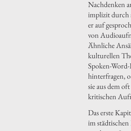
Nachdenken anr
implizit durch 
er auf gespro
von Audioaufna
Ähnliche Ansätz
kulturellen Th
Spoken-Word-P
hinterfragen, 
sie aus dem of
kritischen Auf
Das erste Kapit
im städtischen