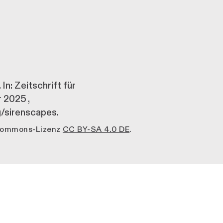
In: Zeitschrift für
r 2025
,
/sirenscapes.
 Commons-Lizenz
CC BY-SA 4.0 DE
.