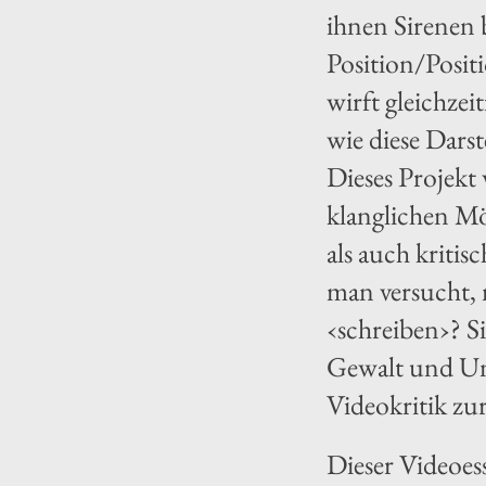
ihnen Sirenen 
Position/Posit
wirft gleichze
wie diese Dars
Dieses Projekt
klanglichen M
als auch kriti
man versucht, 
‹schreiben›? Si
Gewalt und Un
Videokritik zu
Dieser Videoes