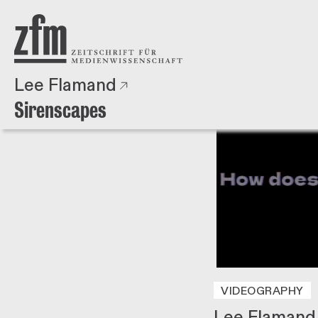
Direkt zum Inhalt
ZEITSCHRIFT FÜR
MEDIENWISSENSCHAFT
Lee Flamand
zurück
Sirenscapes
VIDEOGRAPHY
Lee Flamand