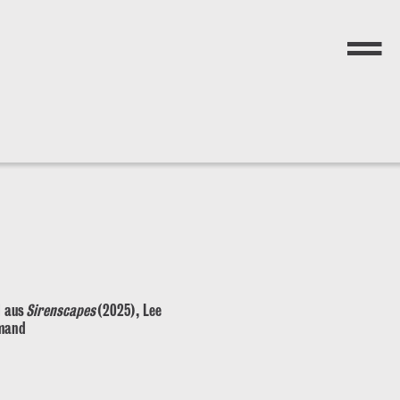
Menü
l aus
Sirenscapes
(2025), Lee
mand