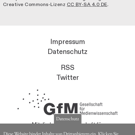
Creative Commons-Lizenz
CC BY-SA 4.0 DE
.
Impressum
Datenschutz
RSS
Twitter
Datenschutz
Mitglieder der Gesellschaft für
Medienwissenschaft erhalten die Zeitschrift für
Diese Website bindet Inhalte von Drittanbietern ein. Klicken Sie