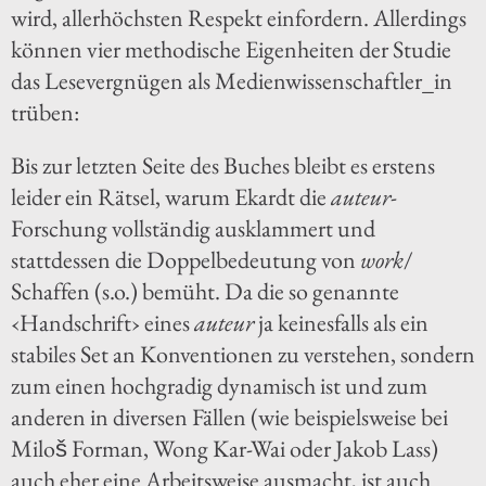
wird, allerhöchsten Respekt einfordern. Allerdings
können vier methodische Eigenheiten der Studie
das Lesevergnügen als Medienwissenschaftler_in
trüben:
Bis zur letzten Seite des Buches bleibt es erstens
leider ein Rätsel, warum Ekardt die
auteur
-
Forschung vollständig ausklammert und
stattdessen die Doppelbedeutung von
work
/
Schaffen (s.o.) bemüht. Da die so genannte
‹Handschrift› eines
auteur
ja keinesfalls als ein
stabiles Set an Konventionen zu verstehen, sondern
zum einen hochgradig dynamisch ist und zum
anderen in diversen Fällen (wie beispielsweise bei
Miloš Forman, Wong Kar-Wai oder Jakob Lass)
auch eher eine Arbeitsweise ausmacht, ist auch