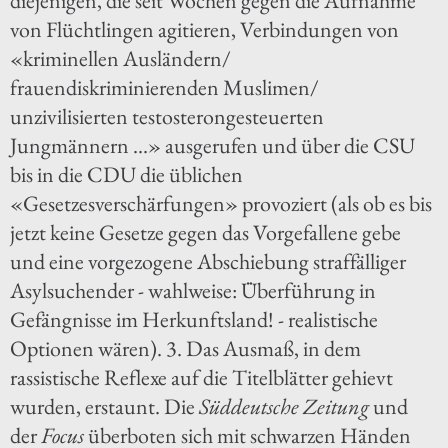
diejenigen, die seit Wochen gegen die Aufnahme
von Flüchtlingen agitieren, Verbindungen von
«kriminellen Ausländern/
frauendiskriminierenden Muslimen/
unzivilisierten testosterongesteuerten
Jungmännern ...» ausgerufen und über die CSU
bis in die CDU die üblichen
«Gesetzesverschärfungen» provoziert (als ob es bis
jetzt keine Gesetze gegen das Vorgefallene gebe
und eine vorgezogene Abschiebung straffälliger
Asylsuchender - wahlweise: Überführung in
Gefängnisse im Herkunftsland! - realistische
Optionen wären). 3. Das Ausmaß, in dem
rassistische Reflexe auf die Titelblätter gehievt
wurden, erstaunt. Die
Süddeutsche Zeitung
und
der
Focus
überboten sich mit schwarzen Händen