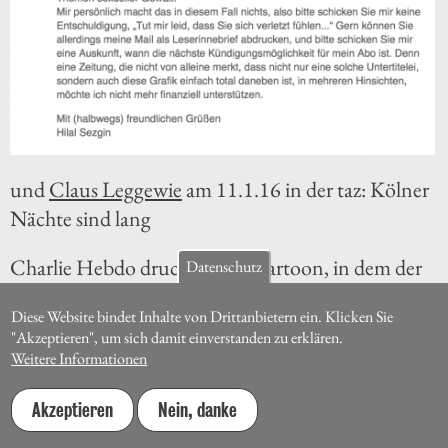
und
Claus Leggewie
am 11.1.16 in der taz: Kölner
Nächte sind lang
Charlie Hebdo druckt einen Cartoon, in dem der
Datenschutz
ertrunkene Flüchtlingsjunge Alan Kurdi als
Diese Website bindet Inhalte von Drittanbietern ein. Klicken Sie
zukünftiger Arschgrabscher in Deutschland
"Akzeptieren", um sich damit einverstanden zu erklären.
gezeichnet wird -
The Guardian
, 14.1.2016
Weitere Informationen
Der Tagesanzeiger am 13.1.2016: «Begeht ein
Akzeptieren
Nein, danke
Ausländer ein Delikt, ist es mehr als ein Delikt,