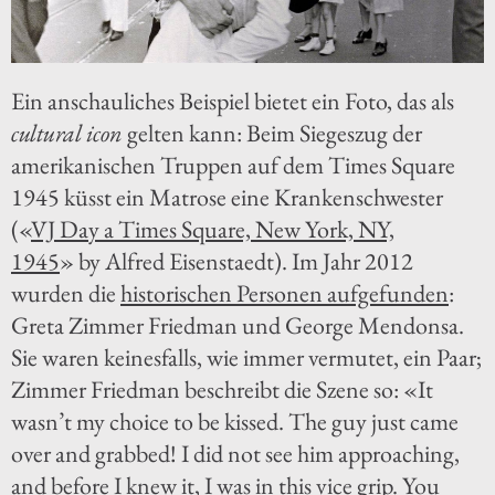
Ein anschauliches Beispiel bietet ein Foto, das als
cultural icon
gelten kann: Beim Siegeszug der
amerikanischen Truppen auf dem Times Square
1945 küsst ein Matrose eine Krankenschwester
(«
VJ Day a Times Square, New York, NY,
1945
» by Alfred Eisenstaedt). Im Jahr 2012
wurden die
historischen Personen aufgefunden
:
Greta Zimmer Friedman und George Mendonsa.
Sie waren keinesfalls, wie immer vermutet, ein Paar;
Zimmer Friedman beschreibt die Szene so: «It
wasn’t my choice to be kissed. The guy just came
over and grabbed! I did not see him approaching,
and before I knew it, I was in this vice grip. You