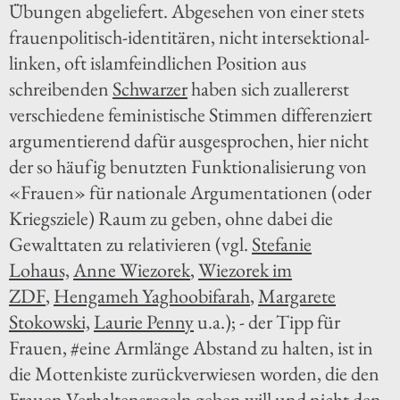
Übungen abgeliefert. Abgesehen von einer stets
frauenpolitisch-identitären, nicht intersektional-
linken, oft islamfeindlichen Position aus
schreibenden
Schwarzer
haben sich zuallererst
verschiedene feministische Stimmen differenziert
argumentierend dafür ausgesprochen, hier nicht
der so häufig benutzten Funktionalisierung von
«Frauen» für nationale Argumentationen (oder
Kriegsziele) Raum zu geben, ohne dabei die
Gewalttaten zu relativieren (vgl.
Stefanie
Lohaus,
Anne Wiezorek
,
Wiezorek im
ZDF
,
Hengameh Yaghoobifarah
,
Margarete
Stokowski,
Laurie Penny
u.a.); - der Tipp für
Frauen, #eine Armlänge Abstand zu halten, ist in
die Mottenkiste zurückverwiesen worden, die den
Frauen Verhaltensregeln geben will und nicht den