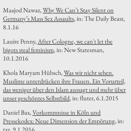
Maajod Nawaz,
Why We Can’t Stay Silent on
Germany’s Mass Sex Assaults
, in: The Daily Beast,
8.1.16
Lauire Penny,
After Cologne, we can't let the
bigots steal feminism
, in: New Statesman,
10.1.2016
Khola Maryam Hübsch,
Was wir nicht sehen.
Muslime unterdrücken ihre Frauen. Ein Vorurteil,
das weniger über den Islam aussagt und mehr über
unser geschöntes Selbstbild
, in: fluter, 6.1.2015
Daniel Bax,
Vorkommnisse in Köln und
Pressekodex: Neue Dimension der Empörung
, in:
taz, 9.1.2016