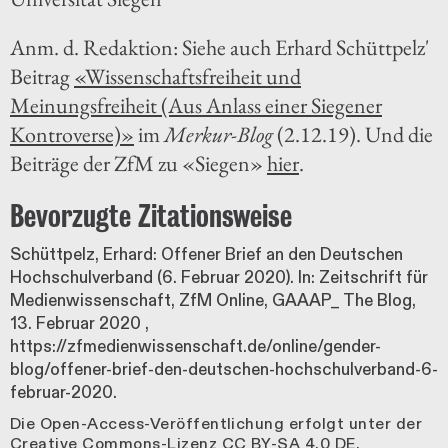
Anm. d. Redaktion: Siehe auch Erhard Schüttpelz'
Beitrag
«Wissenschaftsfreiheit und
Meinungsfreiheit (Aus Anlass einer Siegener
Kontroverse)»
im
Merkur-Blog
(2.12.19). Und die
Beiträge der ZfM zu «Siegen»
hier
.
Bevorzugte Zitationsweise
Schüttpelz, Erhard: Offener Brief an den Deutschen
Hochschulverband (6. Februar 2020). In: Zeitschrift für
Medienwissenschaft, ZfM Online, GAAAP_ The Blog,
13. Februar 2020
,
https://zfmedienwissenschaft.de/online/gender-
blog/offener-brief-den-deutschen-hochschulverband-6-
februar-2020.
Die Open-Access-Veröffentlichung erfolgt unter der
Creative Commons-Lizenz
CC BY-SA 4.0 DE
.