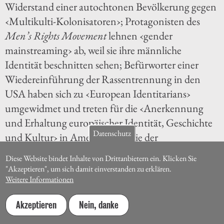
Widerstand einer autochtonen Bevölkerung gegen
‹Multikulti-Kolonisatoren›; Protagonisten des
Men’s Rights Movement
lehnen ‹gender
mainstreaming› ab, weil sie ihre männliche
Identität beschnitten sehen; Befürworter einer
Wiedereinführung der Rassentrennung in den
USA haben sich zu ‹European Identitarians›
umgewidmet und treten für die ‹Anerkennung
und Erhaltung europäischer Identität, Geschichte
Datenschutz
und Kultur› in Amerika ein. Wie der
rechtssympathisierende Psychologe Jordan B.
Diese Website bindet Inhalte von Drittanbietern ein. Klicken Sie
Peterson aus Toronto vormacht, können so
"Akzeptieren", um sich damit einverstanden zu erklären.
zentrale Elemente neurechten Denkens in völlig
Weitere Informationen
unverdächtige ‹empowerment› oder auch ‹self
Akzeptieren
Nein, danke
18
help›-Diskurse umformuliert werden.
What a