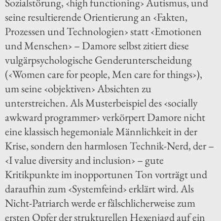
Sozialstörung, ‹high functioning› Autismus, und
seine resultierende Orientierung an ‹Fakten,
Prozessen und Technologien› statt ‹Emotionen
und Menschen› – Damore selbst zitiert diese
vulgärpsychologische Genderunterscheidung
(‹Women care for people, Men care for things›),
um seine ‹objektiven› Absichten zu
unterstreichen. Als Musterbeispiel des ‹socially
awkward programmer› verkörpert Damore nicht
eine klassisch hegemoniale Männlichkeit in der
Krise, sondern den harmlosen Technik-Nerd, der –
‹I value diversity and inclusion› – gute
Kritikpunkte im inopportunen Ton vorträgt und
daraufhin zum ‹Systemfeind› erklärt wird. Als
Nicht-Patriarch werde er fälschlicherweise zum
ersten Opfer der strukturellen Hexenjagd auf ein