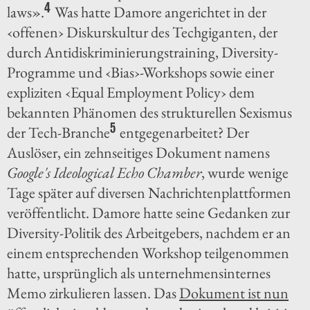
4
laws».
Was hatte Damore angerichtet in der
‹offenen› Diskurskultur des Techgiganten, der
durch Antidiskriminierungstraining, Diversity-
Programme und ‹Bias›-Workshops sowie einer
expliziten ‹Equal Employment Policy› dem
bekannten Phänomen des strukturellen Sexismus
5
der Tech-Branche
entgegenarbeitet? Der
Auslöser, ein zehnseitiges Dokument namens
Google's Ideological Echo Chamber
, wurde wenige
Tage später auf diversen Nachrichtenplattformen
veröffentlicht. Damore hatte seine Gedanken zur
Diversity-Politik des Arbeitgebers, nachdem er an
einem entsprechenden Workshop teilgenommen
hatte, ursprünglich als unternehmensinternes
Memo zirkulieren lassen. Das
Dokument ist nun