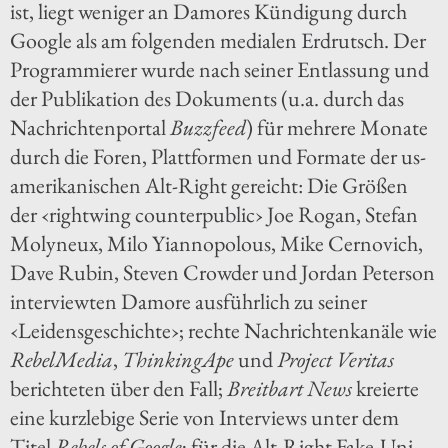
ist, liegt weniger an Damores Kündigung durch
Google als am folgenden medialen Erdrutsch. Der
Programmierer wurde nach seiner Entlassung und
der Publikation des Dokuments (u.a. durch das
Nachrichtenportal
Buzzfeed
) für mehrere Monate
durch die Foren, Plattformen und Formate der us-
amerikanischen Alt-Right gereicht: Die Größen
der ‹rightwing counterpublic› Joe Rogan, Stefan
Molyneux, Milo Yiannopolous, Mike Cernovich,
Dave Rubin, Steven Crowder und Jordan Peterson
interviewten Damore ausführlich zu seiner
‹Leidensgeschichte›; rechte Nachrichtenkanäle wie
RebelMedia
,
ThinkingApe
und
Project Veritas
berichteten über den Fall;
Breitbart News
kreierte
eine kurzlebige Serie von Interviews unter dem
Titel
Rebels of Google
; für die Alt-Right Fake-Uni