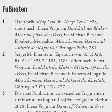
Ossip Brik:
Ring Lefa
, in:
Novyi Lef 4
1928,
1
zitiert nach: Elena Vogman:
Dialektik des Blicks –
Metamorphose des Werts
, in: Michael Bies und
Elisabetta Mengaldo:
Marx konkret. Poetik und
Ästhetik des Kapitals
, Göttingen 2020, 281.
Sergej M. Eisenstein: Tagebuch vom 8.3.1928,
2
RGALI 1923-2-1105, 118f., zitiert nach: Elena
Vogman:
Dialektik des Blicks – Metamorphose des
Werts
, in: Michael Bies und Elisabetta Mengaldo:
Marx konkret. Poetik und Ästhetik des Kapitals
,
Göttingen 2020, 276–277.
Die erste Publikation von visuellen Fragmenten
3
aus Eisensteins Kapital-Projekt erfolgte im Herbst
2018: Elena Vogman:
Dance of Values
, in:
Grey