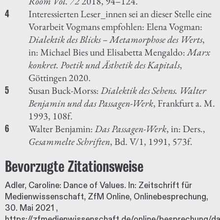
Room Vol. 72
2018, 94–124.
Interessierten Leser_innen sei an dieser Stelle eine
4
Vorarbeit Vogmans empfohlen: Elena Vogman:
Dialektik des Blicks – Metamorphose des Werts
,
in: Michael Bies und Elisabetta Mengaldo:
Marx
konkret. Poetik und Ästhetik des Kapitals
,
Göttingen 2020.
Susan Buck-Morss:
Dialektik des Sehens. Walter
5
Benjamin und das Passagen-Werk
, Frankfurt a. M.
1993, 108f.
Walter Benjamin:
Das Passagen-Werk
, in: Ders.,
6
Gesammelte Schriften
, Bd. V/1, 1991, 573f.
Bevorzugte Zitationsweise
Adler, Caroline: Dance of Values. In: Zeitschrift für
Medienwissenschaft, ZfM Online, Onlinebesprechung,
30. Mai 2021
,
https://zfmedienwissenschaft.de/online/besprechung/d