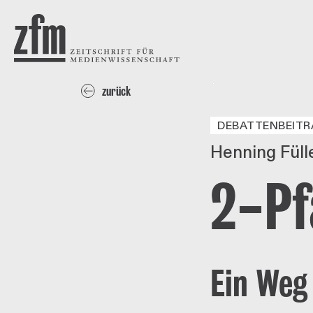
Direkt zum Inhalt
ZEITSCHRIFT FÜR
MEDIENWISSENSCHAFT
Henning Füller
zurück
DEBATTENBEITR
Henning Füll
2-Pf
Ein Weg