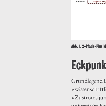
Abb. 1: 2-Pfade-Plus M
Eckpunk
Grundlegend ist
«wissenschaftl
«Zustroms jung
universitäre F