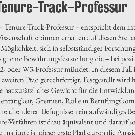
 Tenure-Track-Professur
 – Tenure-Track-Professur – entspricht dem int
ssenschaftler:innen erhalten auf diesen Stelle
Möglichkeit, sich in selbstständiger Forschu
olgt eine Bewährungsfeststellung die – bei posi
2- oder W3-Professur mündet. In diesem Fall i
 zweiten Pfad gerechtfertigt. Festgestellt wird
se hat zusätzliches Gewicht für die Entwicklun
entätigkeit, Gremien, Rolle in Berufungskomm
itreichenderen Befugnissen ein aufwändiges Be
e-Verfahren ist dazu äquivalent und darauf sol
 Institute ist dieser erste Pfad durch die Aussi