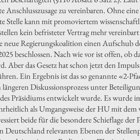
te Anschlusszusage zu vereinbaren. Ohne eine
ete Stelle kann mit promoviertem wissenschaft
stellen kein befristeter Vertrag mehr vereinb
die neue Regierungskoalition einen Aufschub de
025 beschlossen. Nach wie vor ist offen, ob d
d. Aber das Gesetz hat schon jetzt den Impul
ühren. Ein Ergebnis ist das so genannte «2-P
m längeren Diskussionsprozess unter Beteiligun
 des Präsidiums entwickelt wurde. Es wurde 
hrheitlich als Umgangsweise der HU mit dem 
ssiert beide für die besondere Schieflage der
 Deutschland relevanten Ebenen der Stellenpr