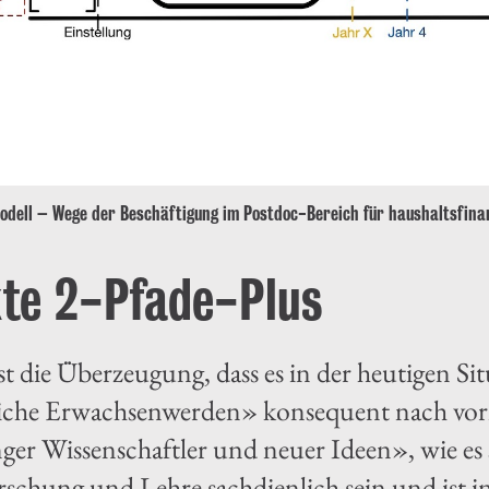
odell – Wege der Beschäftigung im Postdoc-Bereich für haushaltsfinan
te 2-Pfade-Plus
 die Überzeugung, dass es in der heutigen Situ
iche Erwachsenwerden» konsequent nach vorn
er Wissenschaftler und neuer Ideen», wie es s
orschung und Lehre sachdienlich sein und ist