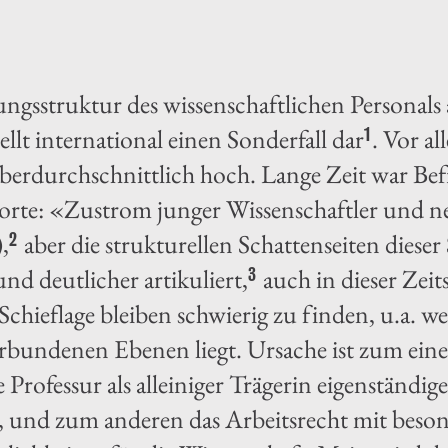
ungsstruktur des wissenschaftlichen Personal
llt international einen Sonderfall dar
. Vor al
1
überdurchschnittlich hoch. Lange Zeit war Bef
orte: «Zustrom junger Wissenschaftler und 
,
aber die strukturellen Schattenseiten dieser
2
nd deutlicher artikuliert,
auch in dieser Zeit
3
chieflage bleiben schwierig zu finden, u.a. we
rbundenen Ebenen liegt. Ursache ist zum eine
ie Professur als alleiniger Trägerin eigenständi
st, und zum anderen das Arbeitsrecht mit beso