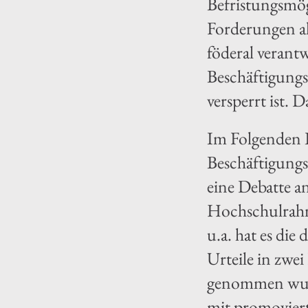
Befristungsmög
Forderungen al
föderal verant
Beschäftigungs
versperrt ist. 
Im Folgenden B
Beschäftigungs
eine Debatte a
Hochschulrahm
u.a. hat es di
Urteile in zwe
genommen wurde
mit promoviert