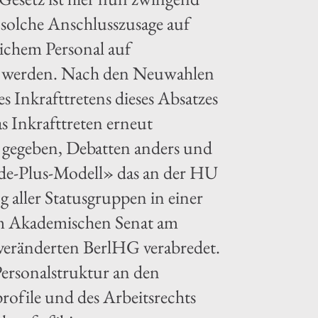
 solche Anschlusszusage auf
lichem Personal auf
art werden. Nach den Neuwahlen
s Inkrafttretens dieses Absatzes
as Inkrafttreten erneut
s gegeben, Debatten anders und
fade-Plus-Modell» das an der HU
g aller Statusgruppen in einer
im Akademischen Senat am
veränderten BerlHG verabredet.
 Personalstruktur an den
ofile und des Arbeitsrechts