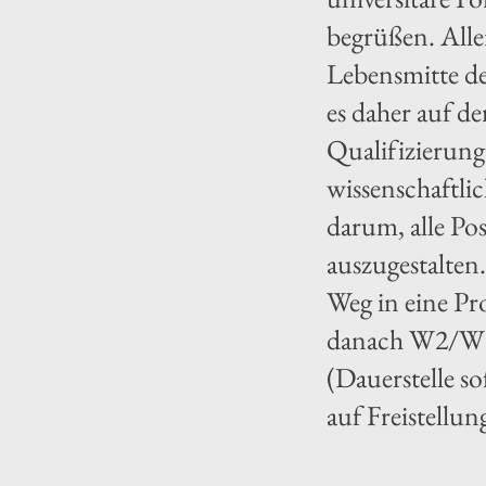
begrüßen. Aller
Lebensmitte de
es daher auf d
Qualifizierung
wissenschaftli
darum, alle Po
auszugestalten
Weg in eine Pr
danach W2/W3),
(Dauerstelle s
auf Freistellu