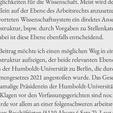
lichkeiten für die Wissenschaft. Meist wird de
lein auf der Ebene des Arbeitsrechts anzusetze
worteten Wissenschaftssystem ein direktes Ans
struktur, bspw. durch Vorgaben zu Stellenka
Dabei ist diese Ebene ebenfalls entscheidend.
eitrag möchte ich einen möglichen Weg in ei
struktur aufzeigen, der beide relevanten Eben
n der Humboldt-Universität zu Berlin, die dur
engesetzes 2021 angestoßen wurde. Das Geset
e damalige Präsidentin der Humboldt-Universi
i Klagen vor den Verfassungsgerichten sind no
 vor allem an einer folgenschweren arbeitsre
en Beschäftigten (§110 Absatz 6 Satz 2). Laut