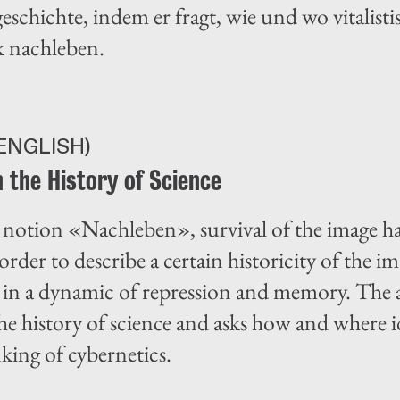
eschichte, indem er fragt, wie und wo vitalis
k nachleben.
ENGLISH)
in the History of Science
notion «Nachleben», survival of the image ha
der to describe a certain historicity of the i
 in a dynamic of repression and memory. The ar
the history of science and asks how and where i
nking of cybernetics.