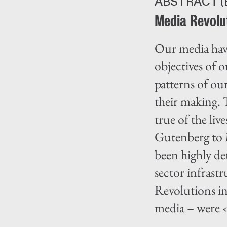
ABSTRACT (
Media Revolu
Our media have
objectives of 
patterns of our
their making. 
true of the liv
Gutenberg to M
been highly de
sector infrast
Revolutions in
media – were ‹