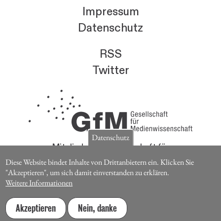
Impressum
Datenschutz
RSS
Twitter
Datenschutz
Mitglieder der Gesellschaft für
Medienwissenschaft erhalten die Zeitschrift für
Diese Website bindet Inhalte von Drittanbietern ein. Klicken Sie
Medienwissenschaft kostenlos.
"Akzeptieren", um sich damit einverstanden zu erklären.
Weitere Informationen
Jetzt Mitglied werden
Akzeptieren
Nein, danke