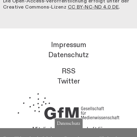
Die Open-Access-Veröffentlichung erfolgt unter der
Creative Commons-Lizenz
CC BY-NC-ND 4.0 DE
.
Impressum
Datenschutz
RSS
Twitter
Datenschutz
Mitglieder der Gesellschaft für
Medienwissenschaft erhalten die Zeitschrift für