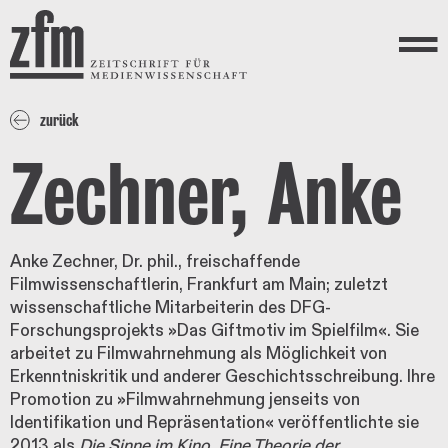
Direkt zum Inhalt
ZEITSCHRIFT FÜR
MEDIENWISSENSCHAFT
Menü
zurück
Zechner, Anke
Anke Zechner, Dr. phil., freischaffende
Filmwissenschaftlerin, Frankfurt am Main; zuletzt
wissenschaftliche Mitarbeiterin des DFG-
Forschungsprojekts »Das Giftmotiv im Spielfilm«. Sie
arbeitet zu Filmwahrnehmung als Möglichkeit von
Erkenntniskritik und anderer Geschichtsschreibung. Ihre
Promotion zu »Filmwahrnehmung jenseits von
Identifikation und Repräsentation« veröffentlichte sie
2013 als
Die Sinne im Kino. Eine Theorie der