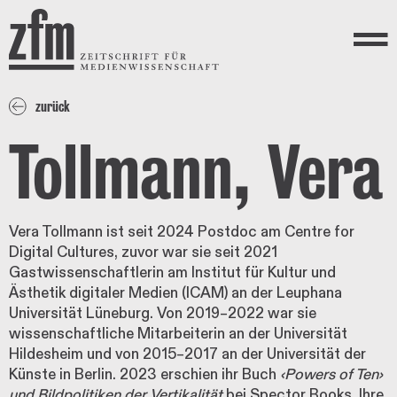
Direkt zum Inhalt
ZEITSCHRIFT FÜR
MEDIENWISSENSCHAFT
Menü
zurück
Tollmann, Vera
Vera Tollmann ist seit 2024 Postdoc am Centre for
Digital Cultures, zuvor war sie seit 2021
Gastwissenschaftlerin am Institut für Kultur und
Ästhetik digitaler Medien (ICAM) an der Leuphana
Universität Lüneburg. Von 2019–2022 war sie
wissenschaftliche Mitarbeiterin an der Universität
Hildesheim und von 2015–2017 an der Universität der
Künste in Berlin. 2023 erschien ihr Buch
‹Powers of Ten›
und Bildpolitiken der Vertikalität
bei Spector Books. Ihre