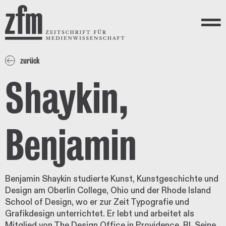
Direkt zum Inhalt
ZEITSCHRIFT FÜR
MEDIENWISSENSCHAFT
Menü
zurück
Shaykin,
Benjamin
Benjamin Shaykin studierte Kunst, Kunstgeschichte und
Design am Oberlin College, Ohio und der Rhode Island
School of Design, wo er zur Zeit Typografie und
Grafikdesign unterrichtet. Er lebt und arbeitet als
Mitglied von The Design Office in Providence, RI. Seine