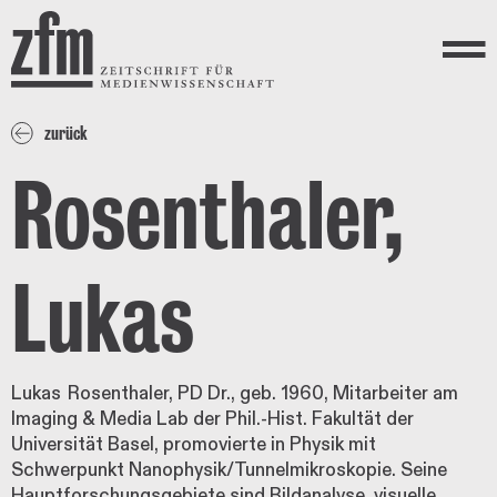
Direkt zum Inhalt
ZEITSCHRIFT FÜR
MEDIENWISSENSCHAFT
Menü
zurück
Rosenthaler,
Lukas
Lukas Rosenthaler, PD Dr., geb. 1960, Mitarbeiter am
Imaging & Media Lab der Phil.-Hist. Fakultät der
Universität Basel, promovierte in Physik mit
Schwerpunkt Nanophysik/Tunnelmikroskopie. Seine
Hauptforschungsgebiete sind Bildanalyse, visuelle