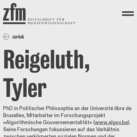
Direkt zum Inhalt
ZEITSCHRIFT FÜR
MEDIENWISSENSCHAFT
Menü
zurück
Reigeluth,
Tyler
PhD in Politischer Philosophie an der Université libre de
Bruxelles, Mitarbeiter im Forschungsprojekt
«Algorithmische Gouvernementalität» (
www.algov.be
).
Seine Forschungen fokussieren auf das Verhältnis
zwischen verkörperten sozialen Normen und der