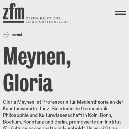
Direkt zum Inhalt
ZEITSCHRIFT FÜR
MEDIENWISSENSCHAFT
Menü
zurück
Meynen,
Gloria
Gloria Meynen ist Professorin für Medientheorie an der
Kunstuniversität Linz. Sie studierte Germanistik,
Philosophie und Kulturwissenschaft in Köln, Bonn,
Bochum, Konstanz und Berlin, promovierte am Institut
für Kulturwissenschaft der Humboldt-Universität zu