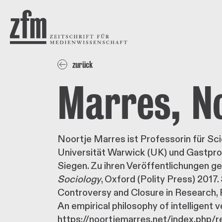
Direkt zum Inhalt
ZEITSCHRIFT FÜR
MEDIENWISSENSCHAFT
zurück
Marres, N
Noortje Marres ist Professorin für Sc
Universität Warwick (UK) und Gastpro
Siegen. Zu ihren Veröffentlichungen g
Sociology
, Oxford (Polity Press) 2017
Controversy and Closure in Research, 
An empirical philosophy of intelligent 
https://noortjemarres.net/index.php/r