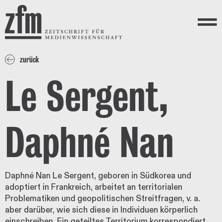
Direkt zum Inhalt
ZEITSCHRIFT FÜR
MEDIENWISSENSCHAFT
Menü
zurück
Le Sergent,
Daphné Nan
Daphné Nan Le Sergent, geboren in Südkorea und
adoptiert in Frankreich, arbeitet an territorialen
Problematiken und geopolitischen Streitfragen, v. a.
aber darüber, wie sich diese in Individuen körperlich
einschreiben. Ein geteiltes Territorium korrespondiert