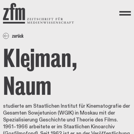
Direkt zum Inhalt
ZEITSCHRIFT FÜR
MEDIENWISSENSCHAFT
Menü
zurück
Klejman,
Naum
studierte am Staatlichen Institut für Kinematografie der
Gesamten Sowjetunion (WGIK) in Moskau mit der
Spezialisierung Geschichte und Theorie des Films.
1961–1966 arbeitete er im Staatlichen Kinoarchiv
(Gosfilmofond). Seit 1962 ist er an der Veröffentlichung