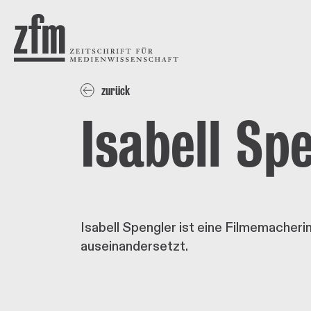
Direkt zum Inhalt
ZEITSCHRIFT FÜR
MEDIENWISSENSCHAFT
zurück
Isabell Sp
Isabell Spengler ist eine Filmemacher
auseinandersetzt.