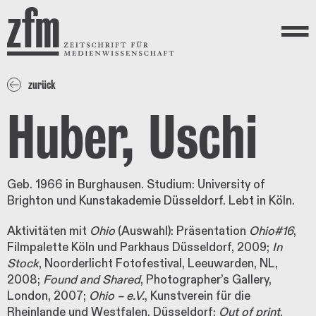
Direkt zum Inhalt
ZEITSCHRIFT FÜR
MEDIENWISSENSCHAFT
Menü
zurück
Huber, Uschi
Geb. 1966 in Burghausen. Studium: University of
Brighton und Kunstakademie Düsseldorf. Lebt in Köln.
Aktivitäten mit
Ohio
(Auswahl): Präsentation
Ohio#16
,
Filmpalette Köln und Parkhaus Düsseldorf, 2009;
In
Stock
, Noorderlicht Fotofestival, Leeuwarden, NL,
2008;
Found and Shared
, Photographer’s Gallery,
London, 2007;
Ohio – e.V.
, Kunstverein für die
Rheinlande und Westfalen, Düsseldorf;
Out of print
,