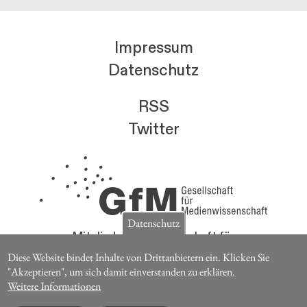
Impressum
Datenschutz
RSS
Twitter
Datenschutz
Mitglieder der Gesellschaft für
Medienwissenschaft erhalten die Zeitschrift für
Diese Website bindet Inhalte von Drittanbietern ein. Klicken Sie
Medienwissenschaft kostenlos.
"Akzeptieren", um sich damit einverstanden zu erklären.
Weitere Informationen
Jetzt Mitglied werden