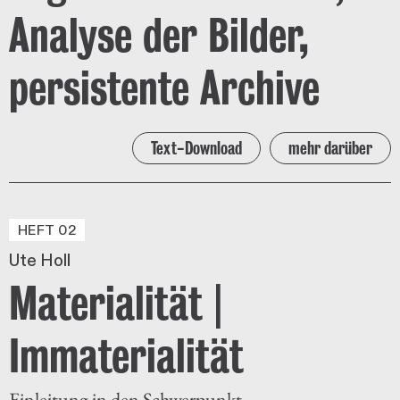
Analyse der Bilder,
persistente Archive
Text-Download
mehr darüber
HEFT 02
Ute Holl
Materialität |
Immaterialität
Einleitung in den Schwerpunkt