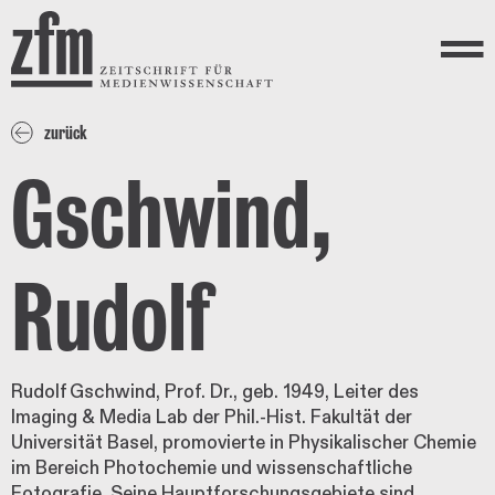
Direkt zum Inhalt
ZEITSCHRIFT FÜR
MEDIENWISSENSCHAFT
Menü
zurück
Gschwind,
Rudolf
Rudolf Gschwind, Prof. Dr., geb. 1949, Leiter des
Imaging & Media Lab der Phil.-Hist. Fakultät der
Universität Basel, promovierte in Physikalischer Chemie
im Bereich Photochemie und wissenschaftliche
Fotografie. Seine Hauptforschungsgebiete sind