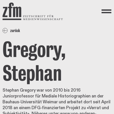
Direkt zum Inhalt
ZEITSCHRIFT FÜR
MEDIENWISSENSCHAFT
Menü
zurück
Gregory,
Stephan
Stephan Gregory war von 2010 bis 2016
Juniorprofessor für Mediale Historiographien an der
Bauhaus-Universität Weimar und arbeitet dort seit April
2018 an einem DFG-finanzierten Projekt zu «Verrat und
Subjektivität». Näheres unter
www.von-anderen-