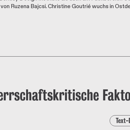
on Ruzena Bajcsi. Christine Goutrié wuchs in Ostdeut
rrschaftskritische Fakt
Text-