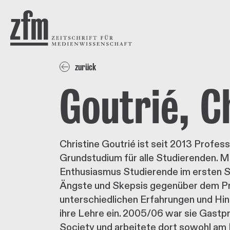
Direkt zum Inhalt
ZEITSCHRIFT FÜR
MEDIENWISSENSCHAFT
zurück
Goutrié, C
Christine Goutrié ist seit 2013 Profes
Grundstudium für alle Studierenden. Mi
Enthusiasmus Studierende im ersten St
Ängste und Skepsis gegenüber dem Prog
unterschiedlichen Erfahrungen und Hint
ihre Lehre ein. 2005/06 war sie Gastp
Society und arbeitete dort sowohl am 